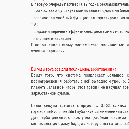
В первую очередь партнерка выгодна рекламодателям
полностью отсутствует минимальная сумма на балан
реализован удобный функционал таргетирования по
т.д.;
широкий перечень эффективных рекламных источн
отличная статистика.
В дополнение к этому, система устанавливает мини
услугам партнерки.
Выгоды royalads для паблишера, арбитражника
Ввиду того, что система привлекает большое к
вознаграждения, работать с ней выгодно и удобно. 
планеты. Главное, чтобы этот трафик не нарушал тре
заработанной сумме.
Биды выкупа трафика стартуют с 0,45$, однако 
royalads.net/volumes.html публикуется ежедневная с
Для арбитражников доступна удобная система
минимальную сумму бида, за которую вы готовы ра