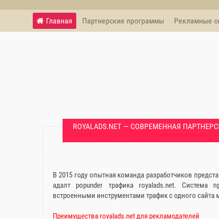
Главная
Партнерские программы
Рекламные с
ROYALADS.NET — СОВРЕМЕННАЯ ПАРТНЕР
В 2015 году опытная команда разработчиков предс
адалт popunder трафика royalads.net. Система
встроенными инструментами трафик с одного сайта м
Преимущества royalads.net для рекламодателей