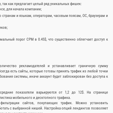
, так как предлагает целый ряд уникальных фишек:
се, для начала компании;
 странам и языкам, операторам, часовым поясам, ОС, браузерам и
иков;
мальный порог CPM в 0.45$, что существенно облегчает доступ к
оличество рекламодателей и устанавливает граничную сумму
Всегда есть сайты, которые готовы принять трафик из любой точки
бования системы, иначе аккаунт будет заблокирован без доступа к
средние показатели варьируются от 1,2 до 12$. На странице
татистика мобильного и десктопного трафика.
 фильтрации сайтов, покупающих трафик. Можно установить
ботать с выбранной нишей. Настройка опций лендингов позволяет