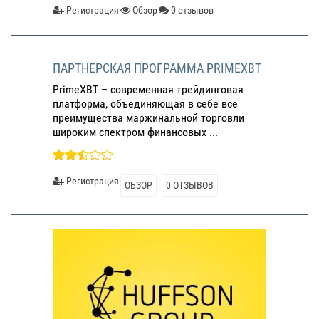
Регистрация
Обзор
0 отзывов
ПАРТНЕРСКАЯ ПРОГРАММА PRIMEXBT
PrimeXBT – современная трейдинговая
платформа, объединяющая в себе все
преимущества маржинальной торговли
широким спектром финансовых ...
Регистрация
ОБЗОР
0 ОТЗЫВОВ