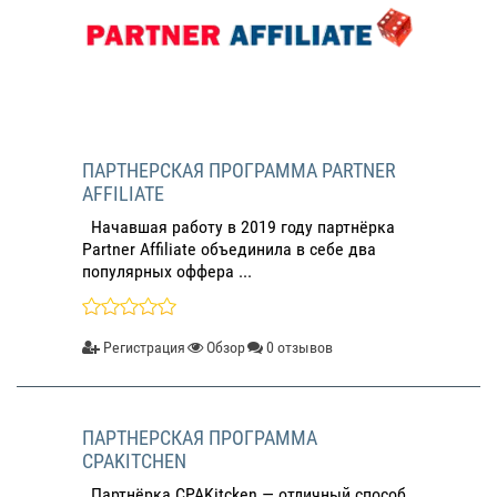
ПАРТНЕРСКАЯ ПРОГРАММА PARTNER
AFFILIATE
Начавшая работу в 2019 году партнёрка
Partner Affiliate объединила в себе два
популярных оффера ...
Регистрация
Обзор
0 отзывов
ПАРТНЕРСКАЯ ПРОГРАММА
CPAKITCHEN
Партнёрка CPAKitcken — отличный способ